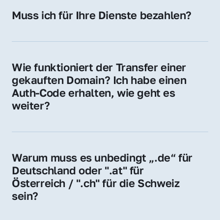
Hosting-Anbieter) fallen geringe laufende 
Muss ich für Ihre Dienste bezahlen?
Gebühren an. Diese bewegen sich für .de 
Nein, bei uns zahlen Sie nur den Kaufpreis 
Domains bei ca. 5€ / Jahr
der Domain – ohne zusätzliche Vermittlungs- 
oder Servicegebühren.
Wie funktioniert der Transfer einer 
gekauften Domain? Ich habe einen 
Auth-Code erhalten, wie geht es 
weiter?
Mit dem Auth-Code beauftragen Sie Ihren 
Provider, die Domain zu übernehmen. Gerne 
begleiten wir Sie bei diesem einfachen und 
Warum muss es unbedingt „.de“ für 
schnellen Prozess.
Deutschland oder ".at" für 
Österreich / ".ch" für die Schweiz 
sein?
Diese Endungen stehen für regionale 