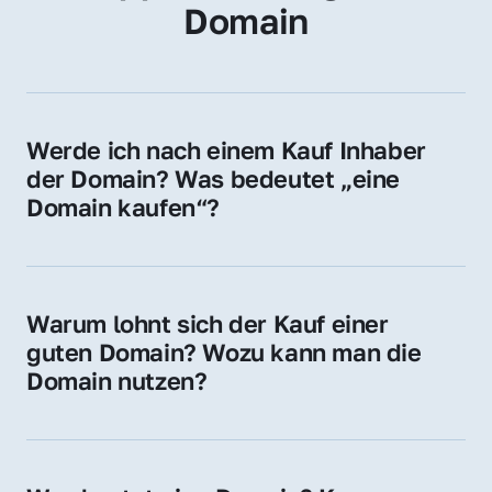
Domain
Werde ich nach einem Kauf Inhaber 
der Domain? Was bedeutet „eine 
Domain kaufen“?
Ja, Sie werden der offizielle Domain-Inhaber. 
Sie erhalten alle Rechte zur Nutzung, 
Verwaltung oder Weiterveräußerung der 
Warum lohnt sich der Kauf einer 
Domain.
guten Domain? Wozu kann man die 
Domain nutzen?
Eine starke Domain steigert Sichtbarkeit, 
Vertrauen und Markenwert. Nutzen Sie sie 
für Ihre Website, Weiterleitung, E-Mail-