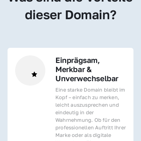
dieser Domain?
Einprägsam, 
Merkbar & 
Unverwechselbar
Eine starke Domain bleibt im 
Kopf – einfach zu merken, 
leicht auszusprechen und 
eindeutig in der 
Wahrnehmung. Ob für den 
professionellen Auftritt Ihrer 
Marke oder als digitale 