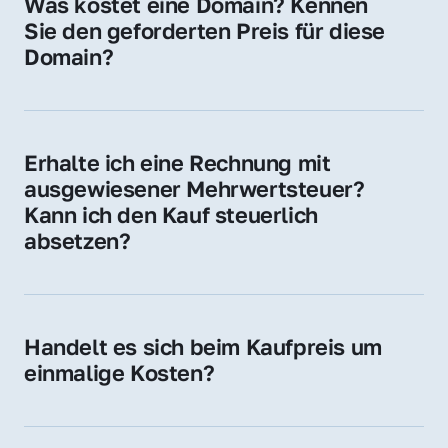
Was kostet eine Domain? Kennen 
Adressen oder als digitale Investition.
Sie den geforderten Preis für diese 
Domain?
Der Preis variiert je nach Domain. Für diese 
Domain liegt ein konkreter Kaufpreis vor – 
kontaktieren Sie uns gerne für ein 
Erhalte ich eine Rechnung mit 
unverbindliches Angebot.
ausgewiesener Mehrwertsteuer? 
Kann ich den Kauf steuerlich 
absetzen?
Ja, Sie erhalten eine Rechnung mit MwSt. 
Für Unternehmen ist der Kauf in der Regel 
steuerlich absetzbar.
Handelt es sich beim Kaufpreis um 
einmalige Kosten?
Ja. Der Kaufpreis ist einmalig. Nur beim 
späteren Betrieb der Domain (z. B. beim 